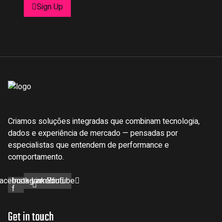
Sign Up
Criamos soluções integradas que combinam tecnologia,
dados e experiência de mercado — pensadas por
especialistas que entendem de performance e
comportamento.
acebook-
Instagram
Linkedin
Youtube
f
Get in touch