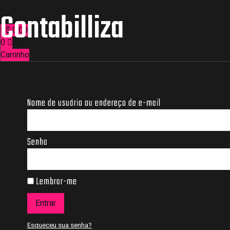
Skip
Contabilliza
to
content
R$
0,00
0
Carrinho
Nome de usuário ou endereço de e-mail
Senha
Lembrar-me
Entrar
Esqueceu sua senha?